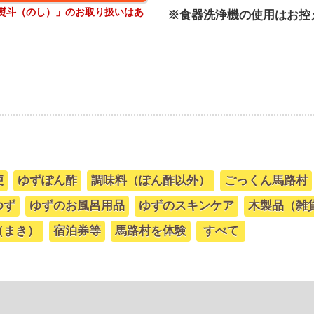
熨斗（のし）」のお取り扱いはあ
※食器洗浄機の使用はお控
便
ゆずぽん酢
調味料（ぽん酢以外）
ごっくん馬路村
ゆず
ゆずのお風呂用品
ゆずのスキンケア
木製品（雑
（まき）
宿泊券等
馬路村を体験
すべて