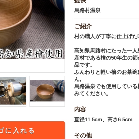
提供
馬路村温泉
ご紹介
村の職人が丁寧に仕上げた
高知県馬路村にたった一人
産材である檜の50年生の
品です。
ふんわりと軽い檜のお茶碗
ん。
馬路温泉でも使用している
みてください。
内容
直径11.5cm、高さ6.5cm
ゴに入れる
その他