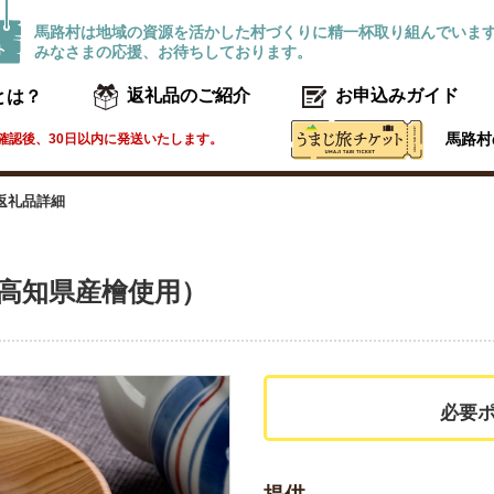
馬路村は地域の資源を活かした村づくりに精一杯取り組んでいま
みなさまの応援、お待ちしております。
とは？
返礼品のご紹介
お申込みガイド
馬路村
確認後、30日以内に発送いたします。
返礼品詳細
高知県産檜使用）
必要