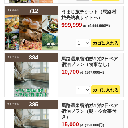
712
返礼品番号
うまじ旅チケット（馬路村
旅先納税サイトへ）
999,999
pt（9,999,990円）
カゴに入れる
384
返礼品番号
馬路温泉宿泊券/1泊2日ペア
宿泊プラン（食事なし）
10,700
pt（107,000円）
カゴに入れる
385
返礼品番号
馬路温泉宿泊券/1泊2日ペア
宿泊プラン（朝・夕食事付
き）
15,000
pt（150,000円）