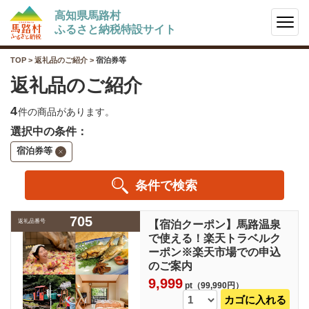
高知県馬路村
ふるさと納税特設サイト
TOP
>
返礼品のご紹介
>
宿泊券等
返礼品のご紹介
4
件の商品があります。
選択中の条件：
宿泊券等
条件で検索
705
返礼品番号
【宿泊クーポン】馬路温泉
で使える！楽天トラベルク
ーポン※楽天市場での申込
のご案内
9,999
pt（99,990円）
カゴに入れる