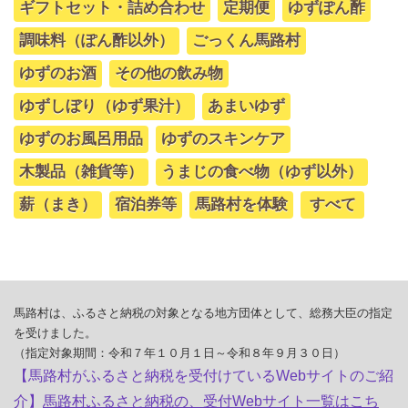
ギフトセット・詰め合わせ
定期便
ゆずぽん酢
調味料（ぽん酢以外）
ごっくん馬路村
ゆずのお酒
その他の飲み物
ゆずしぼり（ゆず果汁）
あまいゆず
ゆずのお風呂用品
ゆずのスキンケア
木製品（雑貨等）
うまじの食べ物（ゆず以外）
薪（まき）
宿泊券等
馬路村を体験
すべて
馬路村は、ふるさと納税の対象となる地方団体として、総務大臣の指定
を受けました。
（指定対象期間：令和７年１０月１日～令和８年９月３０日）
【馬路村がふるさと納税を受付けているWebサイトのご紹
介】
馬路村ふるさと納税の、受付Webサイト一覧はこち