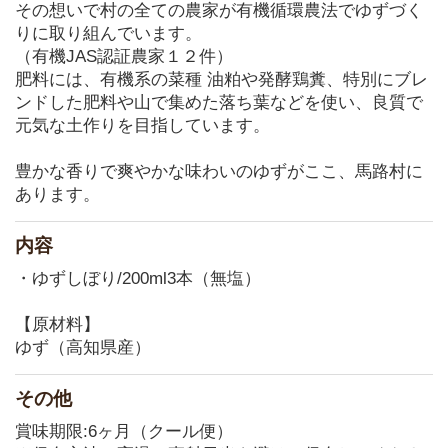
その想いで村の全ての農家が有機循環農法でゆずづく
りに取り組んでいます。
（有機JAS認証農家１２件）
肥料には、有機系の菜種 油粕や発酵鶏糞、特別にブレ
ンドした肥料や山で集めた落ち葉などを使い、良質で
元気な土作りを目指しています。
豊かな香りで爽やかな味わいのゆずがここ、馬路村に
あります。
内容
・ゆずしぼり/200ml3本（無塩）
【原材料】
ゆず（高知県産）
その他
賞味期限:6ヶ月（クール便）