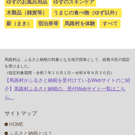
ゆずのお風呂用品
ゆずのスキンケア
木製品（雑貨等）
うまじの食べ物（ゆず以外）
薪（まき）
宿泊券等
馬路村を体験
すべて
馬路村は、ふるさと納税の対象となる地方団体として、総務大臣の指定
を受けました。
（指定対象期間：令和７年１０月１日～令和８年９月３０日）
【馬路村がふるさと納税を受付けているWebサイトのご紹
介】
馬路村ふるさと納税の、受付Webサイト一覧はこち
ら。
サイトマップ
HOME
ふるさと納税とは？