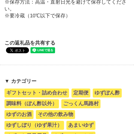
※保存方法：高温・直射日光を避けて保存してくださ
い。
※要冷蔵（10℃以下で保存）
この返礼品を共有する
▼ カテゴリー
ギフトセット・詰め合わせ
定期便
ゆずぽん酢
調味料（ぽん酢以外）
ごっくん馬路村
ゆずのお酒
その他の飲み物
ゆずしぼり（ゆず果汁）
あまいゆず