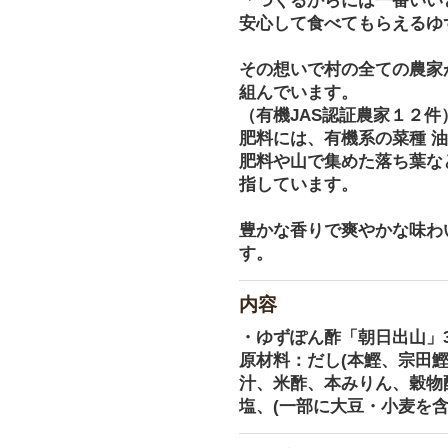
「つくるからには一番いい
安心して食べてもらえるゆ
その想いで村の全ての農家
組んでいます。
（有機JAS認証農家１２件
肥料には、有機系の菜種 
肥料や山で集めた落ち葉な
指しています。
豊かな香りで爽やかな味わ
す。
内容
・ゆずぽん酢「朝日出山」36
原材料：だし(本鰹、宗田鰹
汁、米酢、本みりん、穀物
塩、(一部に大豆・小麦を含