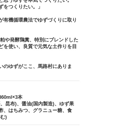
と思うゆずを本気でつくりたい。
ずをつくりたい。」
が有機循環農法でゆずづくりに取り
）
油粕や発酵鶏糞、特別にブレンドした
どを使い、良質で元気な土作りを目
いのゆずがここ、馬路村にありま
0ml×3本
、昆布)、醤油(国内製造)、ゆず果
酢、はちみつ、グラニュー糖、食
む)