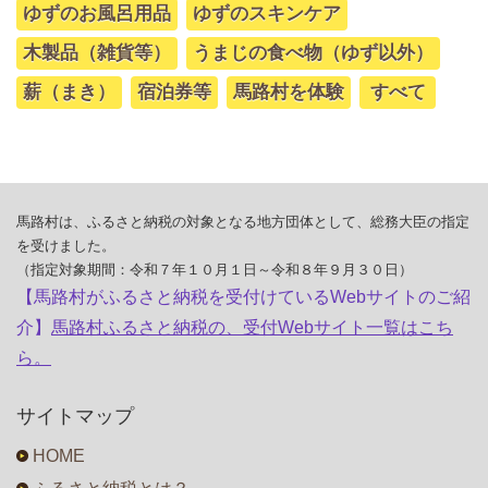
ゆずのお風呂用品
ゆずのスキンケア
木製品（雑貨等）
うまじの食べ物（ゆず以外）
薪（まき）
宿泊券等
馬路村を体験
すべて
馬路村は、ふるさと納税の対象となる地方団体として、総務大臣の指定
を受けました。
（指定対象期間：令和７年１０月１日～令和８年９月３０日）
【馬路村がふるさと納税を受付けているWebサイトのご紹
介】
馬路村ふるさと納税の、受付Webサイト一覧はこち
ら。
サイトマップ
HOME