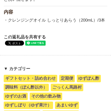
内容
・クレンジングオイル しっとりあらう（200mL）/3本
この返礼品を共有する
▼ カテゴリー
ギフトセット・詰め合わせ
定期便
ゆずぽん酢
調味料（ぽん酢以外）
ごっくん馬路村
ゆずのお酒
その他の飲み物
ゆずしぼり（ゆず果汁）
あまいゆず