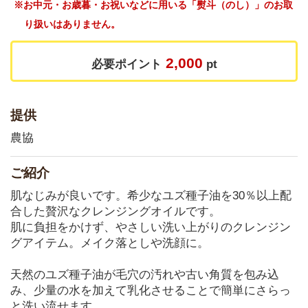
※お中元・お歳暮・お祝いなどに用いる「熨斗（のし）」のお取
り扱いはありません。
2,000
必要ポイント
pt
提供
農協
ご紹介
肌なじみが良いです。希少なユズ種子油を30％以上配
合した贅沢なクレンジングオイルです。
肌に負担をかけず、やさしい洗い上がりのクレンジン
グアイテム。メイク落としや洗顔に。
天然のユズ種子油が毛穴の汚れや古い角質を包み込
み、少量の水を加えて乳化させることで簡単にさらっ
と洗い流せます。