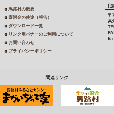
【
馬路村の概要
〒7
寄附金の使途（報告）
高
ダウンロード一覧
TE
FA
リンク用バナーのご利用について
E-
お問い合わせ
プライバシーポリシー
関連リンク