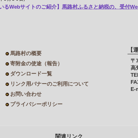
いるWebサイトのご紹介】
馬路村ふるさと納税の、受付We
【
馬路村の概要
〒7
寄附金の使途（報告）
高
ダウンロード一覧
TE
FA
リンク用バナーのご利用について
E-
お問い合わせ
プライバシーポリシー
関連リンク