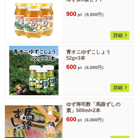
900
pt（9,000円）
詳細
青オニゆずこしょう
52g×3本
600
pt（6,000円）
詳細
ゆず寿司酢「馬路ずしの
素」500ml×2本
600
pt（6,000円）