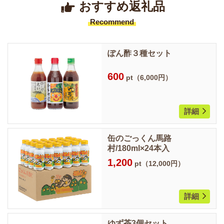
おすすめ返礼品
Recommend
ぽん酢３種セット
600
pt（6,000円）
詳細
缶のごっくん馬路
村/180ml×24本入
1,200
pt（12,000円）
詳細
ゆず茶3個セット