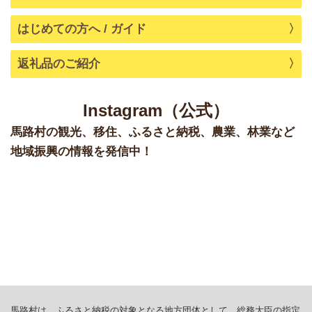
その他
2025/03/12
はじめての方へ / ガイド
ゆず調味料を使った料理レシピをご紹介します！
返礼品のご紹介
新着情報
謹賀新年２０２５
2025/01/01
新着情報
Instagram（公式）
2024/12/02
馬路村の返礼品がサイトで紹介されました！
馬路村の観光、移住、ふるさと納税、農業、林業など
地域振興の情報を発信中！
お知らせ
2024/11/28
年末年始の対応、書類や返礼品の送付について
馬路村は、ふるさと納税の対象となる地方団体として、総務大臣の指定