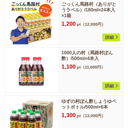
ごっくん馬路村（ありがと
うラベル）/180ml×24本入
×1箱
1,200
pt（12,000円）
詳細
1000人の村（馬路村ぽん
酢）/500ml×4本入
1,100
pt（11,000円）
詳細
ゆずの村ぽん酢しょうゆペ
ットボトル/500ml×6本
1,300
pt（13,000円）